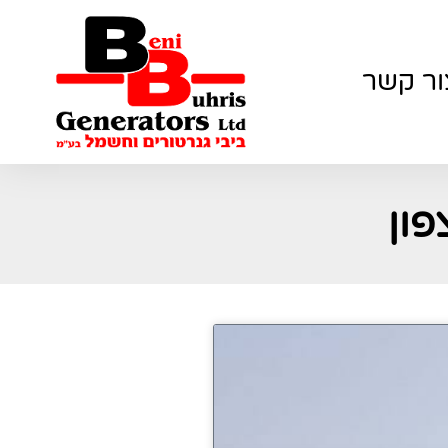
ור קשר
פון