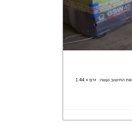
איך לבחור את גודל הגנרטור הדרוש בבחירת גודל הגנרטור הדרוש למתקן/ מפעל יש לשים לב לכמה פרמטריםאת החישוב נעשה: זרם × 1.44