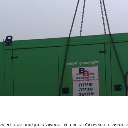
יםטיפולים מבוצעים ע"פ הוראות יצרן המנועעל פי זמן (אחת לשנה ) או על