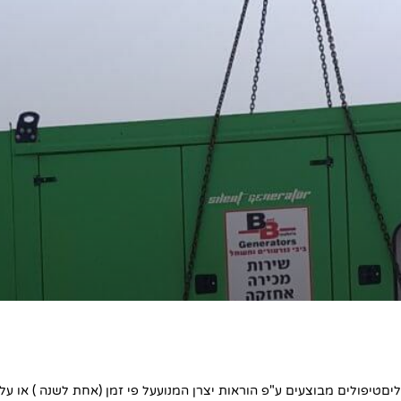
יםטיפולים מבוצעים ע"פ הוראות יצרן המנועעל פי זמן (אחת לשנה ) או על